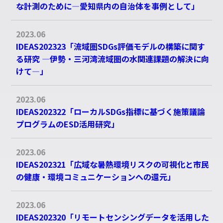
ースへの投入と利用サービス
な計測のために―愛知県内の自治体を事例として」
2-4 : 感染症対策に関する情報のデジタル
アースへの投入と利用サービス
2023.06
IDEAS202323「流域圏SDGs評価モデルの構築に関す
る研究 ―伊勢・三河湾流域圏の水関連課題の解決に向
一般研究
けて―」
一般研究
2023.06
IDEAS202322「ローカルSDGs指標に基づく施策議論
プログラムのESD活用研究」
研究集会
2023.06
研究集会
IDEAS202321「広域な暑熱環境リスクの可視化と市民
の健康・環境コミュニケーションへの還元」
年度
2023.06
IDEAS202320「リモートセンシングデータを活⽤した