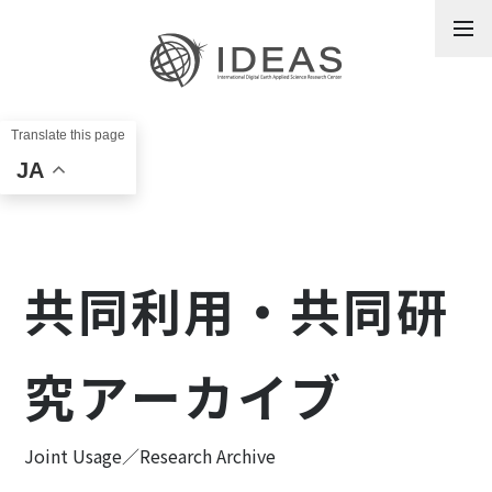
内
容
を
ス
キ
ッ
JA
プ
共同利用・共同研
究アーカイブ
Joint Usage／Research Archive